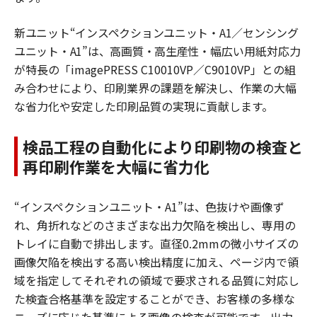
新ユニット“インスペクションユニット・
A1
／
センシング
ユニット・
A1
”は、高画質・高生産性・
幅広い用紙対応力
が特長の「
imagePRESS C10010VP
／
C9010VP
」との組
み合わせにより、印刷業界の課題を解決し、作業の大幅
な省力化や安定した印刷品質の実現に貢献します。
検品工程の自動化により印刷物の検査と
再印刷作業を大幅に省力化
“インスペクションユニット・
A1
”は、色抜けや画像ず
れ、角折れなどのさまざまな出力欠陥を
検出し、専用の
トレイに自動で排出します。直径
0.2mm
の微小サイズの
画像欠陥を検出する高い
検出精度に加え、ページ内で領
域を指定してそれぞれの領域で要求される品質に対応し
た検査
合格基準を設定することができ、お客様の多様な
ニーズに応じた基準による画像の検査が可能です。
出力