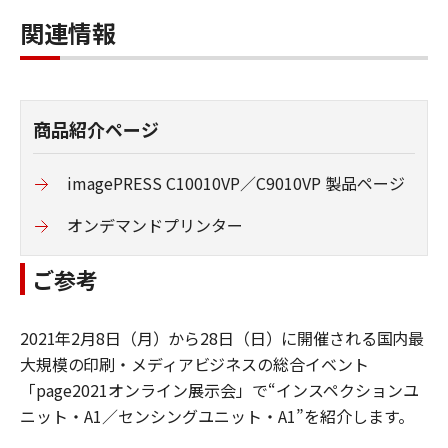
関連情報
商品紹介ページ
imagePRESS C10010VP／C9010VP 製品ページ
オンデマンドプリンター
ご参考
2021
年
2
月
8
日（月）から
28
日（日）に開催される国内最
大規模の印刷・メディアビジネスの
総合イベント
「
page2021
オンライン展示会」で“インスペクションユ
ニット・
A1
／センシングユニット・
A1
”を紹介します。