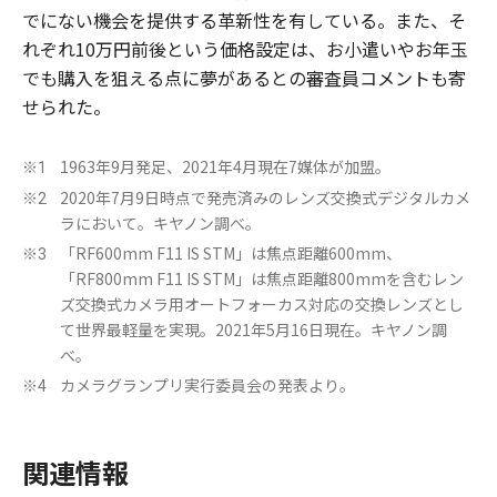
でにない機会を提供する革新性を有している。また、そ
れぞれ10万円前後という価格設定は、お小遣いやお年玉
でも購入を狙える点に夢があるとの審査員コメントも寄
せられた。
1963年9月発足、2021年4月現在7媒体が加盟。
※1
2020年7月9日時点で発売済みのレンズ交換式デジタルカメ
※2
ラにおいて。キヤノン調べ。
「RF600mm F11 IS STM」は焦点距離600mm、
※3
「RF800mm F11 IS STM」は焦点距離800mmを含むレン
ズ交換式カメラ用オートフォーカス対応の交換レンズとし
て世界最軽量を実現。2021年5月16日現在。キヤノン調
べ。
カメラグランプリ実行委員会の発表より。
※4
関連情報