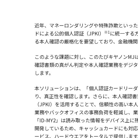
近年、マネーロンダリングや特殊詐欺といった
※1
ドによる公的個人認証（JPKI）
に統一する
る本人確認の厳格化を要望しており、金融機関
このような課題に対し、このたびキヤノンMJ
確認書類の真がん判定や本人確認業務をデジタ
します。
本ソリューションは、「個人認証カードリーダー
り、真正性を確認します。さらに、本人確認書
（JPKI）を活用することで、信頼性の高い
業務やバックオフィスの事務負荷を軽減し、業
「ID-MY2」は読み取った情報をデバイス上に残
開発しているため、キャッシュカードにも対応
ービス、ハードウエアをトータルで提供します