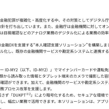
金融犯罪が複雑化・高度化する中、その対策としてデジタル庁は
方針を打ち出しています。また、金融庁は金融機関に対してオ
は目視確認などのアナログ業務のデジタル化による業務の効率
は金融DXを支援する“本人確認支援ソリューション”を構築し
ル化し、既存の金融機関サービスや勘定系システムと連携する
 ID-MY2（以下、ID-MY2）」でマイナンバーカードや運
類から読み取った情報とタブレット端末のカメラで撮影した容
本人確認ができます。加えて、金融機関のサービスや勘定系シス
務プロセス改革を支援します。
※2
さず「DUKPT
」により暗号化するため、セキュアな環境で
し、幅広い業務で活用できます。本ソリューションは、アプリ
。