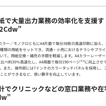
紙で大量出力業務の効率化を支援す
2Cdw”
”は、カラー／モノクロともにA4片面で毎分38枚の高速印刷に加
時に5種類の用紙をセットでき、流通・小売におけるチラシやプラ
て、用紙交換・補充の手間を軽減します。A4カラーレーザー複合機
※3
に比べ約30％高速化し、A4両面で毎分190ページ
に向上させ
。また、操作部には7インチのカラータッチパネルを採用し、
ことができるなど、使い勝手を向上しています。
計でクリニックなどの窓口業務や在
dw”