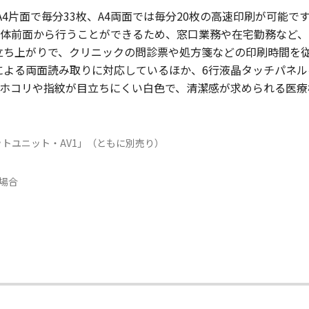
は、A4片面で毎分33枚、A4両面では毎分20枚の高速印刷が可
体前面から行うことができるため、窓口業務や在宅勤務など、
い立ち上がりで、クリニックの問診票や処方箋などの印刷時間を
ADFによる両面読み取りに対応しているほか、6行液晶タッチパ
、本体色はホコリや指紋が目立ちにくい白色で、清潔感が求められ
ットユニット・AV1」（ともに別売り）
の場合
日