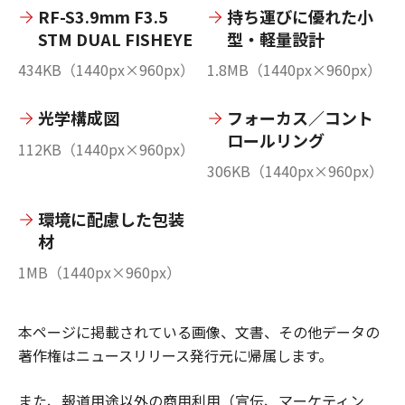
RF-S3.9mm F3.5
持ち運びに優れた小
STM DUAL FISHEYE
型・軽量設計
434KB（1440px×960px）
1.8MB（1440px×960px）
光学構成図
フォーカス／コント
ロールリング
112KB（1440px×960px）
306KB（1440px×960px）
環境に配慮した包装
材
1MB（1440px×960px）
本ページに掲載されている画像、文書、その他データの
著作権はニュースリリース発行元に帰属します。
また、報道用途以外の商用利用（宣伝、マーケティン