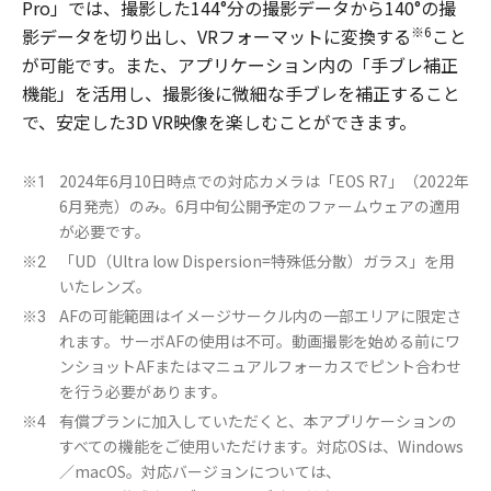
Pro」では、撮影した144°分の撮影データから140°の撮
※6
影データを切り出し、VRフォーマットに変換する
こと
が可能です。また、アプリケーション内の「手ブレ補正
機能」を活用し、撮影後に微細な手ブレを補正すること
で、安定した3D VR映像を楽しむことができます。
2024年6月10日時点での対応カメラは「EOS R7」（2022年
※1
6月発売）のみ。6月中旬公開予定のファームウェアの適用
が必要です。
「UD（Ultra low Dispersion=特殊低分散）ガラス」を用
※2
いたレンズ。
AFの可能範囲はイメージサークル内の一部エリアに限定さ
※3
れます。サーボAFの使用は不可。動画撮影を始める前にワ
ンショットAFまたはマニュアルフォーカスでピント合わせ
を行う必要があります。
有償プランに加入していただくと、本アプリケーションの
※4
すべての機能をご使用いただけます。対応OSは、Windows
／macOS。対応バージョンについては、