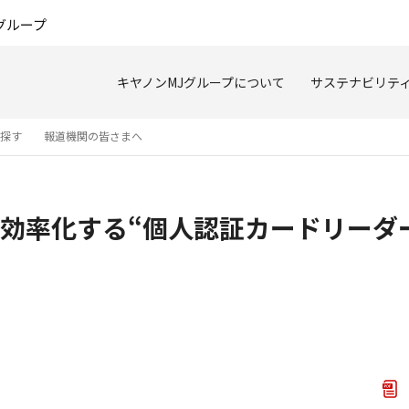
このページの本文へ
グループ
キヤノンMJグループについて
サステナビリテ
を探す
報道機関の皆さまへ
率化する“個人認証カードリーダー I