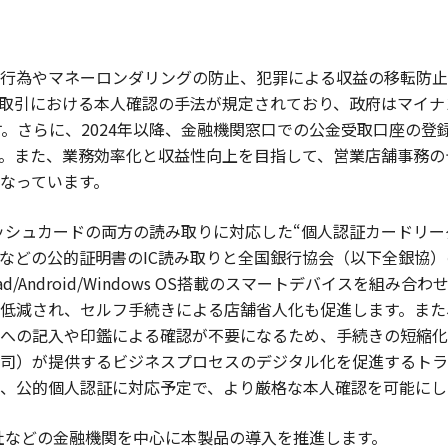
行為やマネーロンダリングの防止、犯罪による収益の移転防止
取引における本人確認の手法が規定されており、政府はマイナ
。さらに、2024年以降、金融機関窓口での公金受取口座の登
。また、業務効率化と収益性向上を目指して、営業店舗事務の
なっています。
シュカードの両方の読み取りに対応した“個人認証カードリーダー
などの公的証明書のIC読み取りと全国銀行協会（以下全銀協
d/Android/Windows OS搭載のスマートデバイスを組
低減され、セルフ手続きによる店舗省人化も促進します。また
への記入や印鑑による確認が不要になるため、手続きの短縮化
）が提供するビジネスプロセスのデジタル化を促進するトラストサ
連携し、公的個人認証に対応予定で、より厳格な本人確認を可能に
社などの金融機関を中心に本製品の導入を推進します。