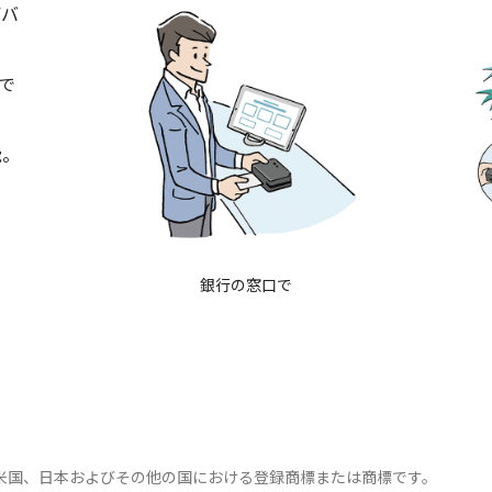
デバ
スで
能。
銀行の窓口で
ationの、米国、日本およびその他の国における登録商標または商標です。