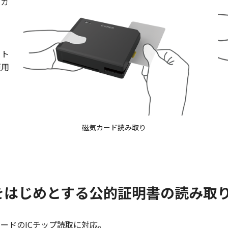
ュカ
。
ット
運用
磁気カード読み取り
をはじめとする公的証明書の読み取
ードのICチップ読取に対応。