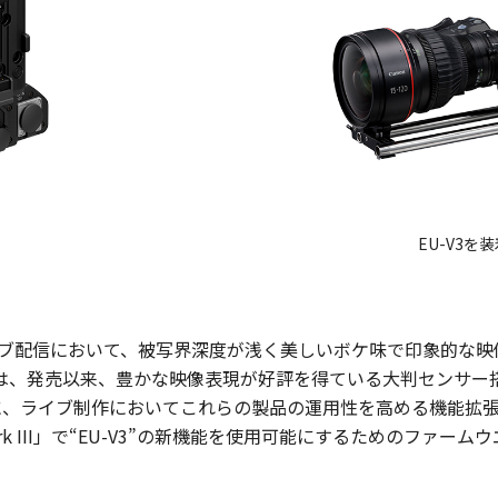
EU-V3を装着
ブ配信において、被写界深度が浅く美しいボケ味で印象的な映
、発売以来、豊かな映像表現が好評を得ている大判センサー搭載
k III」向けに、ライブ制作においてこれらの製品の運用性を高める機能
C300 Mark III」で“EU-V3”の新機能を使用可能にするためのフ