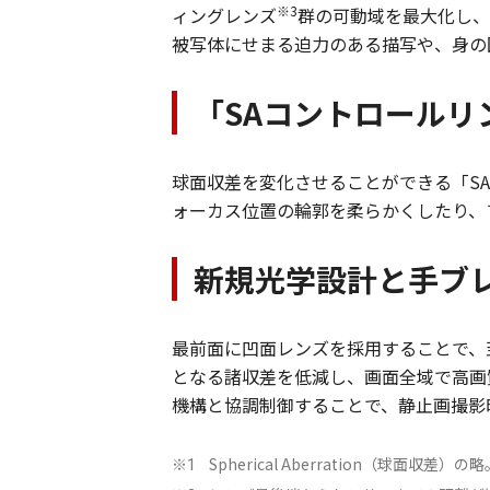
※3
ィングレンズ
群の可動域を最大化し、
被写体にせまる迫力のある描写や、身の
「SAコントロール
球面収差を変化させることができる「S
ォーカス位置の輪郭を柔らかくしたり、
新規光学設計と手ブ
最前面に凹面レンズを採用することで、
となる諸収差を低減し、画面全域で高画質
機構と協調制御することで、静止画撮影時
Spherical Aberration（球面収差）の略
※1