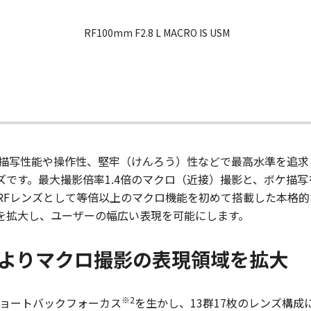
RF100mm F2.8 L MACRO IS USM
 IS USM”は、描写性能や操作性、堅牢（けんろう）性などで最高水
」レンズです。最大撮影倍率1.4倍のマクロ（近接）撮影と、ボケ描
RFレンズとして等倍以上のマクロ機能を初めて搭載した本格
域を拡大し、ユーザーの幅広い表現を可能にします。
によりマクロ撮影の表現領域を拡大
※2
ショートバックフォーカス
を生かし、13群17枚のレンズ構