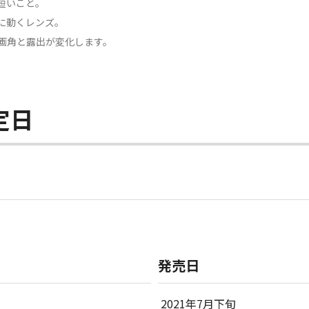
短いこと。
に動くレンズ。
、画角と露出が変化します。
定日
発売日
2021年7月下旬