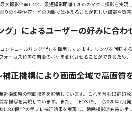
最大撮影倍率1.4倍、最短撮影距離0.26mのマクロ撮影を実
回りの小物や花などの肉眼では捉えることが難しい細部や質感
リング」によるユーザーの好みに合わ
※4
Aコントロールリング
」を採用しています。リングを回転す
フォーカス位置の前後のボケを変化させることができるため、
レ補正機構により画面全域で高画質
至近撮影時の球面収差を抑制しています。これを含む13群17
な描写を実現しています。また、「EOS R5」（2020年7
※5
に8.0段
の手ブレ補正効果を実現し、動画撮影時も高い手
。