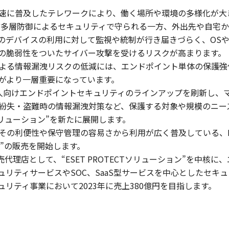
速に普及したテレワークにより、働く場所や環境の多様化が大
ど多層防御によるセキュリティで守られる一方、外出先や自宅
のデバイスの利用に対して監視や統制が行き届きづらく、OS
の脆弱性をついたサイバー攻撃を受けるリスクが高まります。
よる情報漏洩リスクの低減には、エンドポイント単体の保護強
がより一層重要になっています。
法人向けエンドポイントセキュリティのラインアップを刷新し、
紛失・盗難時の情報漏洩対策など、保護する対象や規模のニー
Tソリューション”を新たに展開します。
利便性や保守管理の容易さから利用が広く普及している、Micr
urity”の販売を開始します。
売代理店として、“ESET PROTECTソリューション”を中核
リティサービスやSOC、SaaS型サービスを中心としたセキ
リティ事業において2023年に売上380億円を目指します。