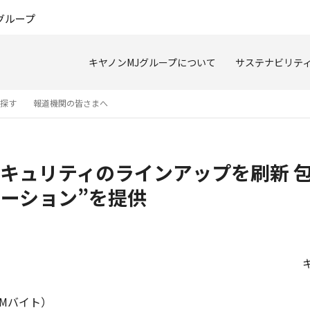
このページの本文へ
グループ
キヤノンMJグループについて
サステナビリテ
を探す
報道機関の皆さまへ
キュリティのラインアップを刷新 
リューション”を提供
2Mバイト）