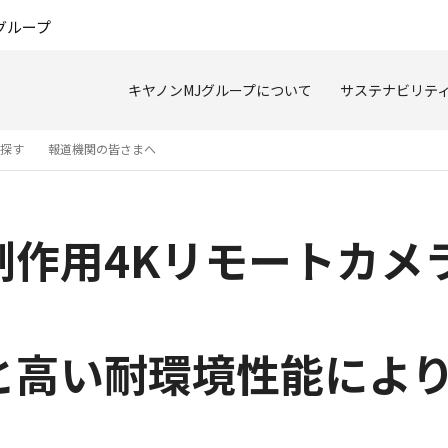
このページの本文へ
グループ
キヤノンMJグループについて
サステナビリテ
を探す
報道機関の皆さまへ
用4Kリモートカメラ“C
と高い耐環境性能によ