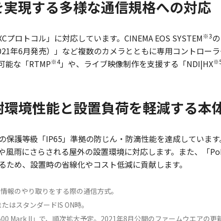
を実現する多様な通信規格への対応
※3
プロトコル」に対応しています。CINEMA EOS SYSTEM
の
300（2021年6月発売）」など複数のカメラとともに専用コントロ
※4
※
能な「RTMP
」や、ライブ映像制作を支援する「NDI|HX
耐環境性能と設置負荷を軽減する本
の保護等級「IP65」準拠の防じん・防滴性能を達成していま
や風雨にさらされる屋外の設置環境に対応します。また、「PoE
るため、設置時の省線化やコスト低減に貢献します。
ネット上で情報のやり取りをする際の通信方式。
FまたはスタンダードIS ON時。
EOS C500 Mark II」で、順次拡大予定。2021年8月公開のファームウエアの