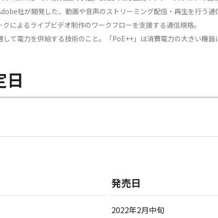
tocol。米国Adobe社が開発した、動画や音声のストリーミング配信・再生を行う
トワークによるライブビデオ制作のワークフローを支援する通信規格。
Nケーブルを通して電力を供給する技術のこと。「PoE++」は消費電力の大きい機
定日
発売日
2022年2月中旬