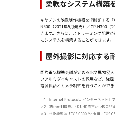
柔軟なシステム構築
キヤノンの映像制作機器をIP制御する「XC
N500（2021年5月発売）／CR-N
きます。さらに、ストリーミング配信が可
にシステムを構築することができます。
屋外撮影に対応する
国際電気標準会議が定める水や異物侵入
いアルミダイキャストの採用など、強風
電源供給とカメラ制御を行うことができ
Internet Protocol。インター
※1
35mm判換算。4K UHD設定かつIS OF
※2
対象機種は「EOS C300 Mark III／
※3