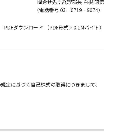
問合せ先：経理部長 白根 昭宏
（電話番号 03－6719－9074）
PDFダウンロード （PDF形式／0.1Mバイト）
款の規定に基づく自己株式の取得につきまして、