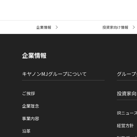
サ
企業情報
投資家向け情報
イ
ト
内
の
現
企業情報
在
位
置
キヤノンMJグループについて
グループ
投資家向
ご挨拶
企業理念
IRニュー
事業内容
経営方針
沿革