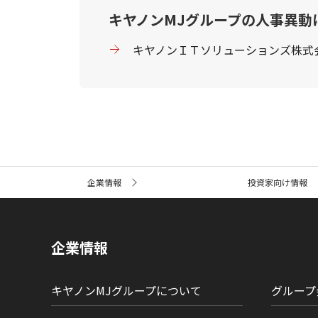
キヤノンMJグループの人事異動
キヤノンＩＴソリューションズ株式
サ
企業情報
投資家向け情報
イ
ト
内
の
現
企業情報
在
位
置
キヤノンMJグループについて
グループ