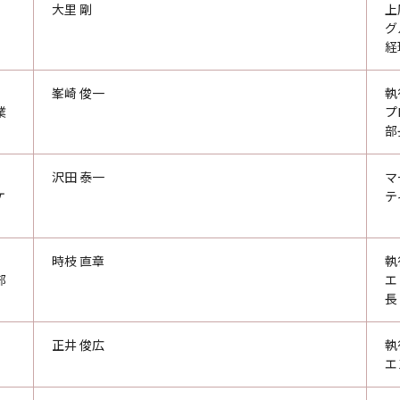
大里 剛
上
グ
経
峯崎 俊一
執
業
プ
部
沢田 泰一
マ
ケ
テ
時枝 直章
執
部
エ
長
正井 俊広
執
エ