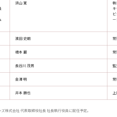
須山 寛
執
員
キ
ビ
ュ
ー
濱田 史朗
常
橋本 巌
常
長谷川 茂男
監
金澤 明
常
井本 勝也
上
ョンズ株式会社 代表取締役社長 社長執行役員に就任予定。