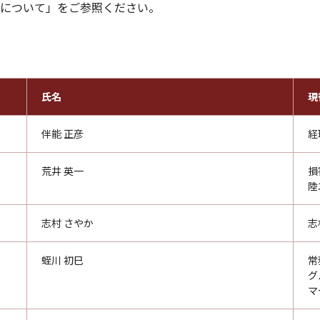
について」をご参照ください。
氏名
現
伴能 正彦
経
荒井 英一
損
陸
志村 さやか
志
蛭川 初巳
常
グ
マ