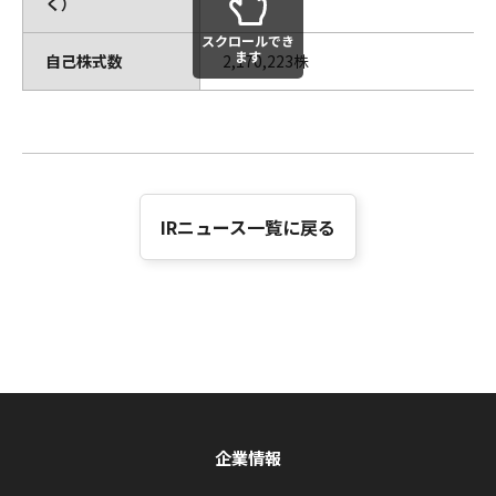
く）
スクロールでき
ます
自己株式数
2,170,223株
IRニュース一覧に戻る
企業情報