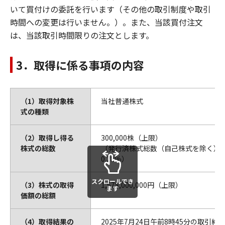
いて買付けの委託を行います（その他の取引制度や取引
時間への変更は行いません。）。また、当該買付注文
は、当該取引時間限りの注文とします。
3．取得に係る事項の内容
（1）取得対象株
当社普通株式
式の種類
（2）取得し得る
300,000株（上限）
株式の総数
（発行済株式総数（自己株式を除く）
0.28％）
スクロールでき
（3）株式の取得
1,578,000,000円（上限）
ます
価額の総額
（4）取得結果の
2025年7月24日午前8時45分の取引