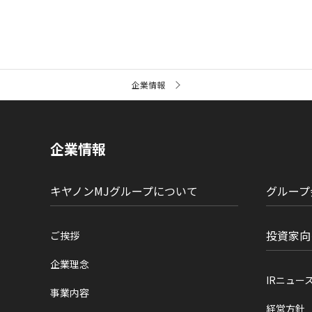
サ
企業情報
イ
ト
内
の
現
企業情報
在
位
置
キヤノンMJグループについて
グループ
投資家向
ご挨拶
企業理念
IRニュー
事業内容
経営方針