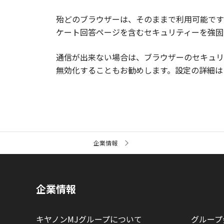
殆どのブラウザーは、そのままで利用可能です
ケート回答ページを含むセキュリティーを強固
通信が出来ない場合は、ブラウザーのセキュリテ
無効化することもお勧めします。設定の詳細は
サ
企業情報
イ
ト
内
の
現
企業情報
在
位
置
キヤノンMJグループについて
グループ