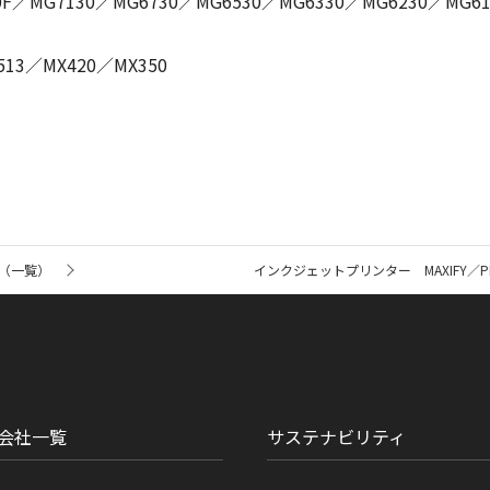
30F／MG7130／MG6730／MG6530／MG6330／MG6230／MG6
513／MX420／MX350
（一覧）
インクジェットプリンター MAXIFY／P
会社一覧
サステナビリティ