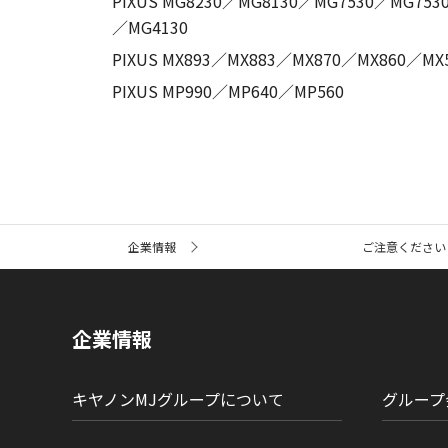
PIXUS MG8230／MG8130／MG7530／MG75
／MG4130
PIXUS MX893／MX883／MX870／MX860／MX
PIXUS MP990／MP640／MP560
サ
企業情報
ご注意ください
イ
ト
内
の
現
企業情報
在
位
置
キヤノンMJグループについて
グループ