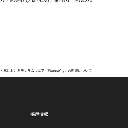
130／MG5630／MG5430／MG5330／MG4230
IXUSにおけるランサムウエア「WannaCry」の影響について
採用情報