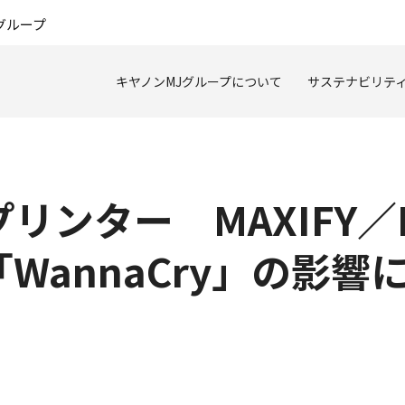
このページの本文へ
グループ
キヤノンMJグループについて
サステナビリテ
ンター MAXIFY／P
WannaCry」の影響