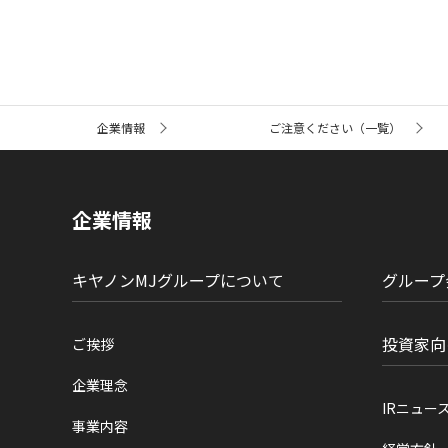
サ
企業情報
ご注意ください（一覧）
イ
ト
内
の
現
企業情報
在
位
置
キヤノンMJグループについて
グループ
投資家向
ご挨拶
企業理念
IRニュー
事業内容