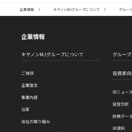
サ
企業情報
キヤノンMJグループについて
グルー
イ
ト
内
の
現
企業情報
在
位
置
キヤノンMJグループについて
グループ
投資家向
ご挨拶
企業理念
IRニュー
事業内容
経営方針
沿革
財務デー
当社の取り組み
IR資料