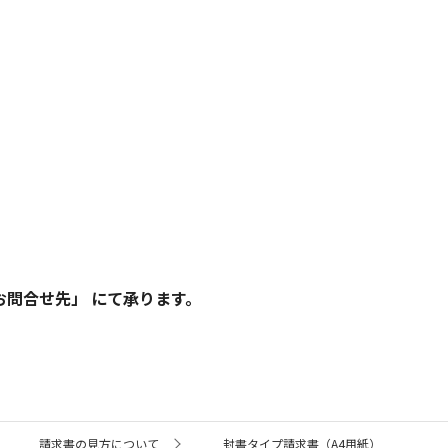
お問合せ先」 にて承ります。
請求書の見方について
封書タイプ請求書（A4用紙）