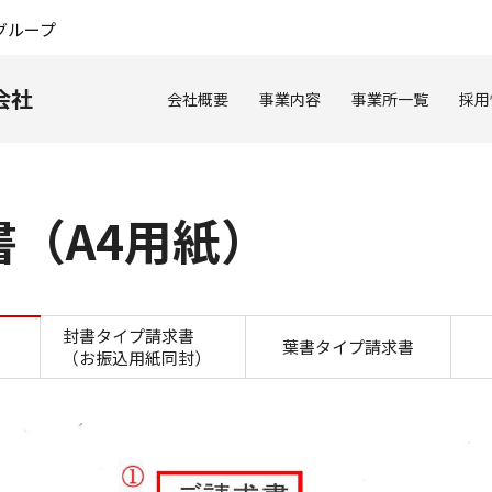
このページの本文へ
グループ
会社
会社概要
事業内容
事業所一覧
採用
（A4用紙）
封書タイプ請求書（A4用紙
封書タイプ請求書
葉書タイプ請求書
（お振込用紙同封）