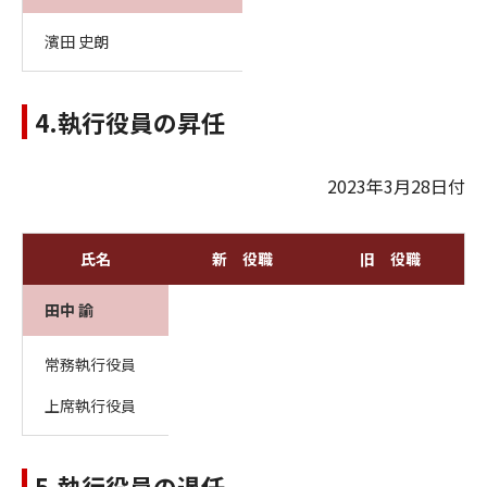
濱田 史朗
4.執行役員の昇任
2023年3月28日付
氏名
新 役職
旧 役職
田中 諭
常務執行役員
上席執行役員
5.執行役員の退任