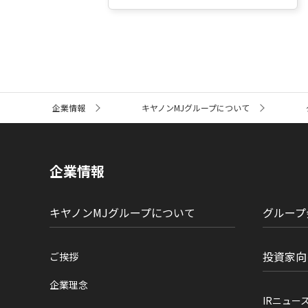
サ
企業情報
キヤノンMJグループについて
イ
ト
内
の
現
企業情報
在
位
置
キヤノンMJグループについて
グループ
投資家向
ご挨拶
企業理念
IRニュー