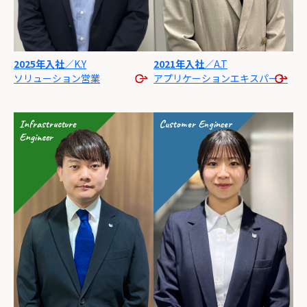
2025年入社
／K.Y
2021年入社
／A.T
ソリューション
営業
アプリケーション
エキスパート
Infrastructure
Customer Engineer
Engineer