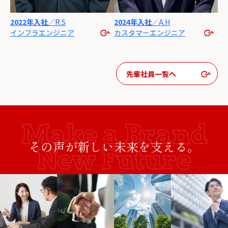
2022年入社
／R.S
2024年入社
／A.H
インフラ
エンジニア
カスタマー
エンジニア
先輩社員一覧へ
その声が新しい未来を支える。