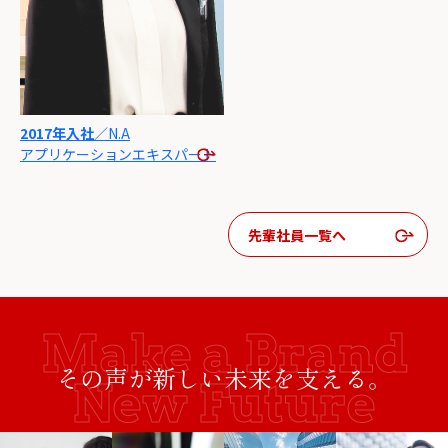
2017年入社
／N.A
アプリケーション
エキスパート
先輩社員一覧へ
その声が新しい未来を支える。