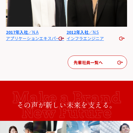
2017年入社
／N.A
2012年入社
／N.S
アプリケーション
エキスパート
インフラ
エンジニア
先輩社員一覧へ
その声が新しい未来を支える。