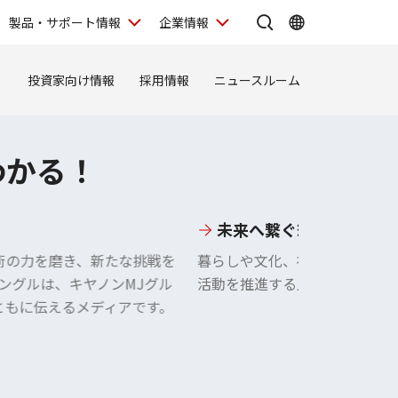
製品・サポート情報
企業情報
ィ
投資家向け情報
採用情報
ニュースルーム
わかる！
未来へ繋ぐ想い
術の力を磨き、新たな挑戦を
暮らしや文化、社会を豊かにす
アングルは、キヤノンMJグル
活動を推進する人を応援し、期
ともに伝えるメディアです。